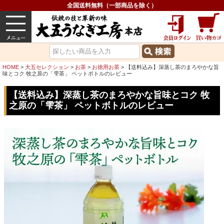
全国送料無料（一部商品を除く）
うなぎ
内祝い
価格で選ぶ
グルメ
HOME
大五セレクション
お茶
お徳用お茶
【送料込み】深蒸し茶のまろやかな旨
味とコク 牧之原の「雫茶」 ペットボトルのレビュー
【送料込み】深蒸し茶のまろやかな旨味とコク 牧
之原の「雫茶」 ペットボトルのレビュー