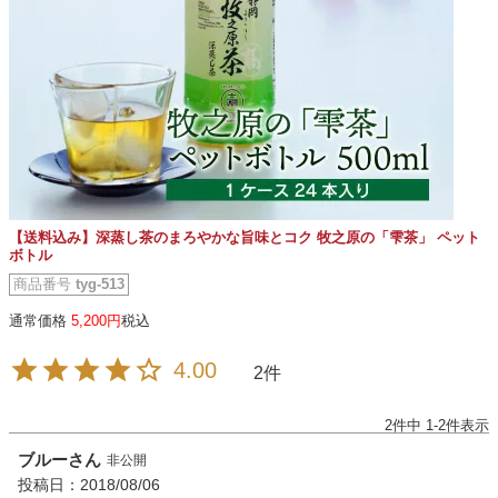
【送料込み】深蒸し茶のまろやかな旨味とコク 牧之原の「雫茶」 ペット
ボトル
商品番号
tyg-513
通常価格
5,200
税込
4.00
2
2
件中
1
-
2
件表示
ブルー
非公開
投稿日
2018/08/06