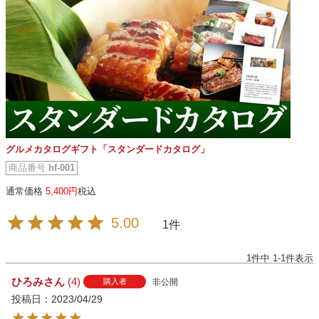
グルメカタログギフト「スタンダードカタログ」
商品番号
hf-001
通常価格
5,400
税込
5.00
1
1
件中
1
-
1
件表示
ひろみ
4
非公開
購入者
投稿日
2023/04/29