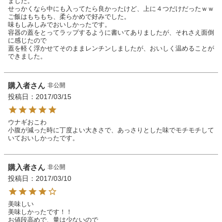
ました。

せっかくなら中にも入ってたら良かったけど、上に４つだけだったｗｗ

ご飯はもちもち、柔らかめで好みでした。

味もしみしみでおいしかったです。

容器の蓋をとってラップするように書いてありましたが、それさえ面倒
に感じたので

蓋を軽く浮かせてそのままレンチンしましたが、おいしく温めることが
できました。
購入者
非公開
投稿日
2017/03/15
ウナギおこわ

小腹が減った時に丁度よい大きさで、あっさりとした味でモチモチして
いておいしかったです。
購入者
非公開
投稿日
2017/03/10
美味しい

美味しかったです！！

お値段高めで、量は少ないので
