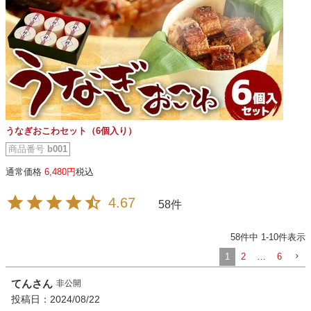
うなぎおこわセット（6個入り）
商品番号
b001
通常価格
6,480
税込
4.67
58
58
件中
1
-
10
件表示
1
2
…
6
てん
非公開
投稿日
2024/08/22