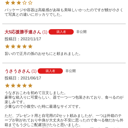
パッケージや容器は高級感があ味も美味しいかったのですが鰻が小さく
て写真との違いにガッカリでした。
大5応援勝手連
1
非公開
購入者
投稿日
2022/11/17
旨いので正月の孫のおせちにと頼まれました。
うさうさ
1
非公開
購入者
投稿日
2021/06/17
うなぎおこわを初めて注文しました。

豪華な箱入りに可愛らしい、器で一つ一つ包装されており、食べるのが
楽しみです。

少量なので小腹空いた時に最適なサイズです。

ただ、プレゼント用と自宅用の2セット頼みましたが、一つは外箱のテ
ープが剥がれており中身が大丈夫か不安に思ったので食べる物だから外
箱までもう少しご配慮頂けたらと思いました。
