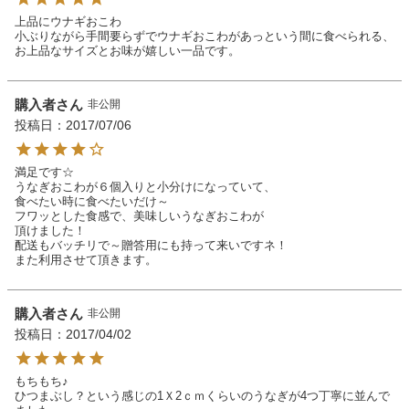
上品にウナギおこわ

小ぶりながら手間要らずでウナギおこわがあっという間に食べられる、
お上品なサイズとお味が嬉しい一品です。
購入者
非公開
投稿日
2017/07/06
満足です☆

うなぎおこわが６個入りと小分けになっていて、

食べたい時に食べたいだけ～

フワッとした食感で、美味しいうなぎおこわが

頂けました！

配送もバッチリで～贈答用にも持って来いですネ！

また利用させて頂きます。
購入者
非公開
投稿日
2017/04/02
もちもち♪

ひつまぶし？という感じの1Ｘ2ｃｍくらいのうなぎが4つ丁寧に並んで