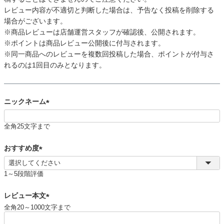
レビュー内容が不適切と判断した場合は、予告なく投稿を削除する
場合がございます。
※商品レビューは店舗運営スタッフが確認後、公開されます。
※ポイントは商品レビュー公開後に付与されます。
※同一商品へのレビューを複数回投稿した場合、ポイントが付与さ
れるのは1回目のみとなります。
ニックネーム
(
全角25文字まで
必
須
おすすめ度
)
(
必
1～5段階評価
須
)
レビュー本文
全角20～1000文字まで
(
必