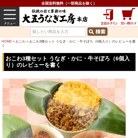
全国送料無料（一部商品を除く）
うなぎ
内祝い
価格で選ぶ
グルメ
HOME
おこわ
おこわ3種セット うなぎ・かに・牛そぼろ（6個入り）のレビューを書
く
おこわ3種セット うなぎ・かに・牛そぼろ（6個入
り）のレビューを書く