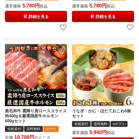
5,780
5,780
通常価格
税込
通常価格
税込
詳細を見る
詳細を見る
黒毛和牛 霜降り肩ローススライス
うなぎ・かに・ほたておこわ6個
肉400g＆厳選国産牛ホルモン
セット
600gセット
化粧箱付
送料無料
eギフト
化粧箱付
送料無料
お中元
5,940
通常価格
税込
10,700
定価
のところ