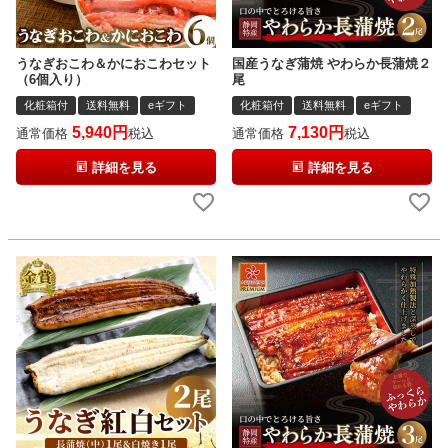
うなぎおこわ＆かにおこわセット
国産うなぎ蒲焼 やわらか長蒲焼２
（6個入り）
尾
化粧箱付
送料無料
eギフト
化粧箱付
送料無料
eギフト
5,940
7,130
通常価格
税込
通常価格
税込
詳細を見る
詳細を見る