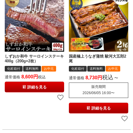
しずおか和牛 サーロインステーキ
国産極上うなぎ蒲焼 駿河大五郎2
400g（200g×2枚）
尾
化粧箱付
送料無料
お中元
化粧箱付
送料無料
お中元
8,600
税込
通常価格
税込
8,730
通常価格
〜
販売期間
詳細を見る
2026/06/05 16:00
〜
詳細を見る