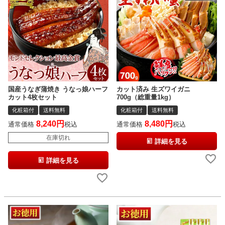
国産うなぎ蒲焼き うなっ娘ハーフ
カット済み 生ズワイガニ
カット4枚セット
700g（総重量1kg）
化粧箱付
送料無料
化粧箱付
送料無料
8,240
8,480
通常価格
税込
通常価格
税込
在庫切れ
詳細を見る
詳細を見る