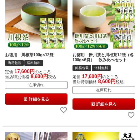
お徳用 川根茶100g×12袋
お徳用 掛川茶と川根茶12袋（各
100g×6袋） 飲み比べセット
簡易包装
送料無料
簡易包装
送料無料
17,600
定価
のところ
8,600
17,600
当店特別価格
税込
定価
のところ
8,600
当店特別価格
税込
在庫切れ
在庫切れ
詳細を見る
詳細を見る