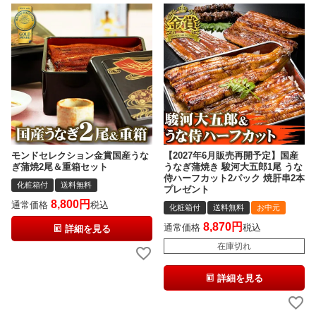
モンドセレクション金賞国産うな
【2027年6月販売再開予定】国産
ぎ蒲焼2尾＆重箱セット
うなぎ蒲焼き 駿河大五郎1尾 うな
侍ハーフカット2パック 焼肝串2本
化粧箱付
送料無料
プレゼント
8,800
通常価格
税込
化粧箱付
送料無料
お中元
8,870
通常価格
税込
詳細を見る
在庫切れ
詳細を見る