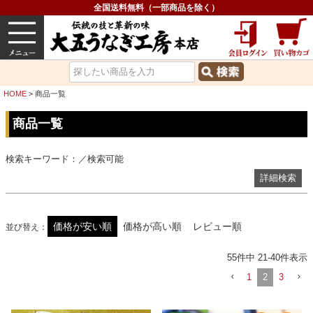
ギフト対応商品を探す（化粧箱付）
全国送料無料（一部商品を除く）
検索結果に在庫切れ商品を表示しない
うなぎ
内祝い
価格で選ぶ
グルメ
並び順
価格が安い順
価格が高い順
HOME
商品一覧
レビュー順
キーワードヒット順
商品一覧
検索
検索キーワード：／検索可能
詳細検索
価格が安い順
価格が高い順
レビュー順
並び替え
55
件中
21
-
40
件表示
1
2
3