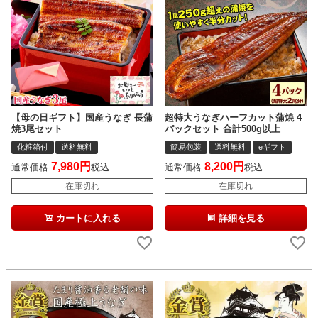
【母の日ギフト】国産うなぎ 長蒲
超特大うなぎハーフカット蒲焼 4
焼3尾セット
パックセット 合計500g以上
化粧箱付
送料無料
簡易包装
送料無料
eギフト
7,980
8,200
通常価格
税込
通常価格
税込
在庫切れ
在庫切れ
カートに入れる
詳細を見る