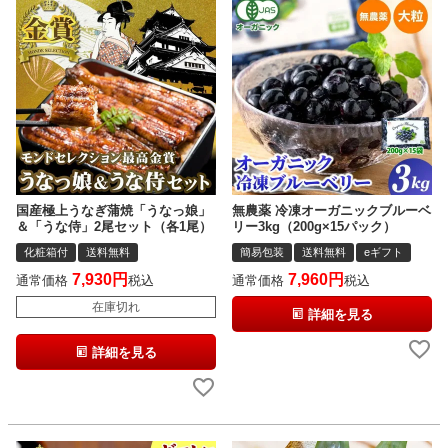
国産極上うなぎ蒲焼「うなっ娘」
無農薬 冷凍オーガニックブルーベ
＆「うな侍」2尾セット（各1尾）
リー3kg（200g×15パック）
化粧箱付
送料無料
簡易包装
送料無料
eギフト
7,930
7,960
通常価格
税込
通常価格
税込
在庫切れ
詳細を見る
詳細を見る