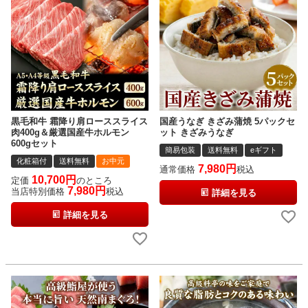
黒毛和牛 霜降り肩ローススライス
国産うなぎ きざみ蒲焼 5パックセ
肉400g＆厳選国産牛ホルモン
ット きざみうなぎ
600gセット
簡易包装
送料無料
eギフト
化粧箱付
送料無料
お中元
7,980
通常価格
税込
10,700
定価
のところ
7,980
当店特別価格
税込
詳細を見る
詳細を見る