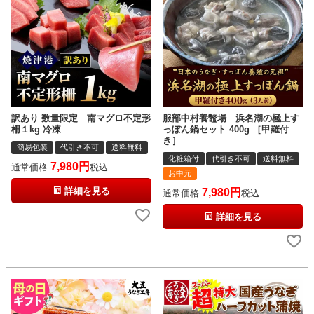
訳あり 数量限定 南マグロ不定形
服部中村養鼈場 浜名湖の極上す
柵１kg 冷凍
っぽん鍋セット 400g ［甲羅付
き］
簡易包装
代引き不可
送料無料
化粧箱付
代引き不可
送料無料
7,980
通常価格
税込
お中元
詳細を見る
7,980
通常価格
税込
詳細を見る