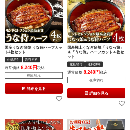
国産うなぎ蒲焼 うな侍ハーフカッ
国産極上うなぎ蒲焼「うなっ娘」
ト4枚セット
＆「うな侍」ハーフカット４枚セ
ット
化粧箱付
送料無料
化粧箱付
送料無料
8,240
通常価格
税込
8,240
通常価格
税込
在庫切れ
在庫切れ
詳細を見る
詳細を見る