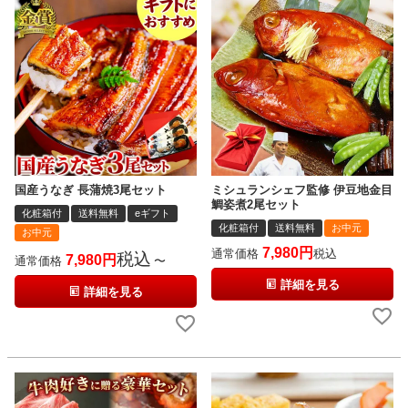
国産うなぎ 長蒲焼3尾セット
ミシュランシェフ監修 伊豆地金目
鯛姿煮2尾セット
化粧箱付
送料無料
eギフト
化粧箱付
送料無料
お中元
お中元
7,980
通常価格
税込
税込
7,980
通常価格
〜
詳細を見る
詳細を見る