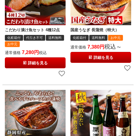
こだわり漬け魚セット 4種12点
国産うなぎ 長蒲焼（特大）
化粧箱付
代引き不可
送料無料
化粧箱付
送料無料
お中元
お中元
税込
7,380
通常価格
〜
7,280
通常価格
税込
詳細を見る
詳細を見る