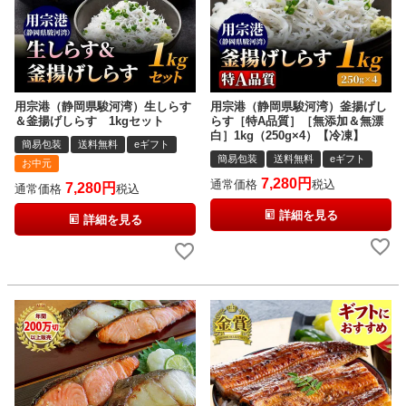
用宗港（静岡県駿河湾）生しらす
用宗港（静岡県駿河湾）釜揚げし
＆釜揚げしらす 1kgセット
らす［特A品質］［無添加＆無漂
白］1kg（250g×4）【冷凍】
簡易包装
送料無料
eギフト
簡易包装
送料無料
eギフト
お中元
7,280
通常価格
税込
7,280
通常価格
税込
詳細を見る
詳細を見る