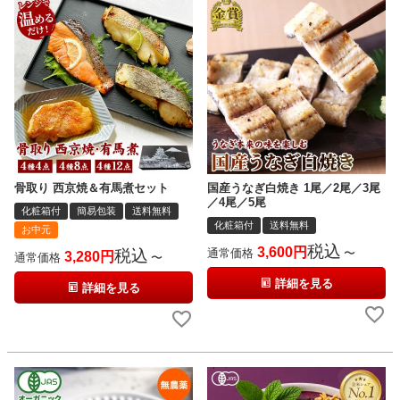
骨取り 西京焼＆有馬煮セット
国産うなぎ白焼き 1尾／2尾／3尾
／4尾／5尾
化粧箱付
簡易包装
送料無料
化粧箱付
送料無料
お中元
税込
3,600
税込
通常価格
〜
3,280
通常価格
〜
詳細を見る
詳細を見る