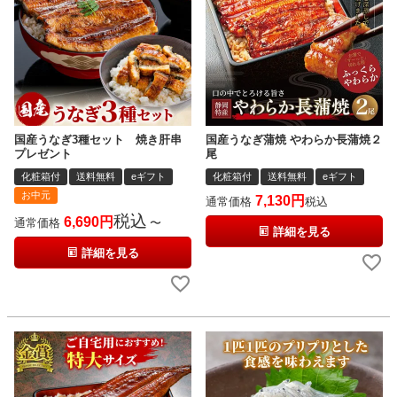
国産うなぎ3種セット 焼き肝串
国産うなぎ蒲焼 やわらか長蒲焼２
プレゼント
尾
化粧箱付
送料無料
eギフト
化粧箱付
送料無料
eギフト
お中元
7,130
通常価格
税込
税込
6,690
通常価格
〜
詳細を見る
詳細を見る