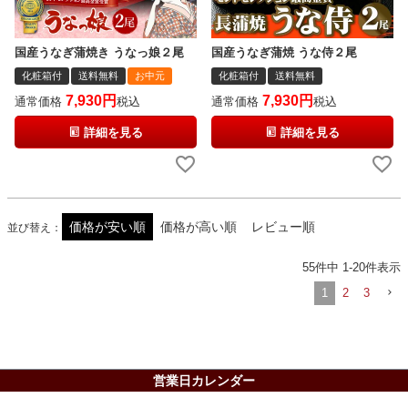
国産うなぎ蒲焼き うなっ娘２尾
国産うなぎ蒲焼 うな侍２尾
化粧箱付
送料無料
お中元
化粧箱付
送料無料
7,930
7,930
通常価格
税込
通常価格
税込
詳細を見る
詳細を見る
価格が安い順
価格が高い順
レビュー順
並び替え
55
件中
1
-
20
件表示
1
2
3
営業日カレンダー