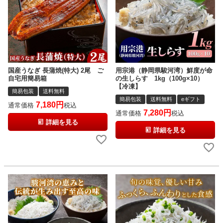
国産うなぎ 長蒲焼(特大) 2尾 ご
用宗港（静岡県駿河湾）鮮度が命
自宅用簡易箱
の生しらす 1kg（100g×10）
【冷凍】
簡易包装
送料無料
簡易包装
送料無料
eギフト
7,180
通常価格
税込
7,280
通常価格
税込
詳細を見る
詳細を見る