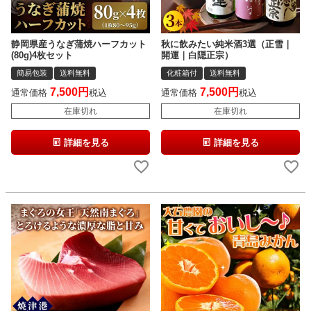
静岡県産うなぎ蒲焼ハーフカット
秋に飲みたい純米酒3選（正雪｜
(80g)4枚セット
開運｜白隠正宗）
簡易包装
送料無料
化粧箱付
送料無料
7,500
7,500
通常価格
税込
通常価格
税込
在庫切れ
在庫切れ
詳細を見る
詳細を見る