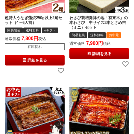
超特大うなぎ蒲焼250g以上2尾セ
わさび栽培発祥の地「有東木」の
ット（4～6人前）
本わさび 中サイズ3本とさめ吉
（ミニ）セット
簡易包装
送料無料
eギフト
簡易包装
送料無料
お中元
7,800
通常価格
税込
7,900
通常価格
税込
在庫切れ
詳細を見る
詳細を見る