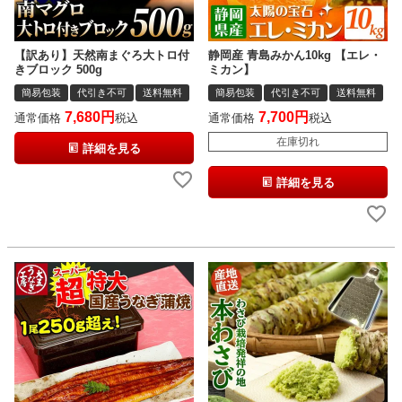
【訳あり】天然南まぐろ大トロ付
静岡産 青島みかん10kg 【エレ・
きブロック 500g
ミカン】
簡易包装
代引き不可
送料無料
簡易包装
代引き不可
送料無料
7,680
7,700
通常価格
税込
通常価格
税込
在庫切れ
詳細を見る
詳細を見る