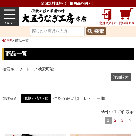
ギフト対応商品を探す（化粧箱付）
全国送料無料（一部商品を除く）
検索結果に在庫切れ商品を表示しない
うなぎ
内祝い
価格で選ぶ
グルメ
並び順
価格が安い順
価格が高い順
HOME
商品一覧
レビュー順
キーワードヒット順
商品一覧
検索
検索キーワード：／検索可能
詳細検索
価格が安い順
価格が高い順
レビュー順
並び替え
55
件中
1
-
20
件表示
1
2
3