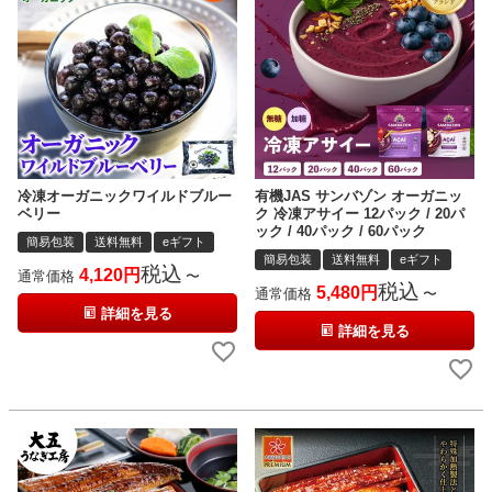
冷凍オーガニックワイルドブルー
有機JAS サンバゾン オーガニッ
ベリー
ク 冷凍アサイー 12パック / 20パ
ック / 40パック / 60パック
簡易包装
送料無料
eギフト
簡易包装
送料無料
eギフト
税込
4,120
通常価格
〜
税込
5,480
通常価格
〜
詳細を見る
詳細を見る