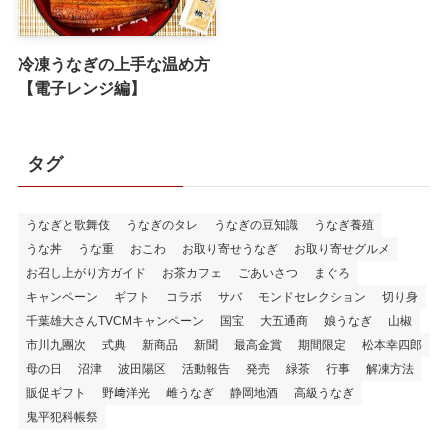
冷凍うなぎの上手な温め方
【電子レンジ編】
タグ
うなぎと歌舞伎
うなぎのタレ
うなぎの豆知識
うなぎ養殖
うな丼
うな重
おこわ
お取り寄せうなぎ
お取り寄せグルメ
お召し上がり方ガイド
お茶カフェ
ごあいさつ
まぐろ
キャンペーン
ギフト
コラボ
サバ
モンドセレクション
切り身
千葉雄大さんTVCMキャンペーン
国宝
大五通商
娘うなぎ
山椒
市川九團次
式典
新商品
新聞
最高金賞
期間限定
松本幸四郎
母の日
沼津
波田陽区
活動報告
発売
緑茶
行事
解凍方法
販促ギフト
野﨑洋光
雌うなぎ
静岡地酒
高級うなぎ
鬼平犯科帳祭