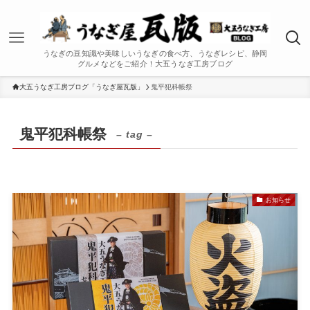
うなぎの豆知識や美味しいうなぎの食べ方、うなぎレシピ、静岡
グルメなどをご紹介！大五うなぎ工房ブログ
大五うなぎ工房ブログ「うなぎ屋瓦版」
鬼平犯科帳祭
鬼平犯科帳祭
– tag –
お知らせ