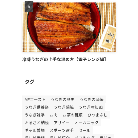
冷凍うなぎの上手な温め方【電子レンジ編】
タグ
MFゴースト
うなぎの歴史
うなぎの蒲焼
うなぎ供養祭
うなぎ蒲焼
うなぎ豆知識
うなぎ雑学
お肉
お茶の種類
ひつまぶし
ふるさと納税
アサイー
オーガニック
ギャル曽根
スポーツ選手
セール
テレビ番組
テレビ紹介
メスうなぎ
ラジオ