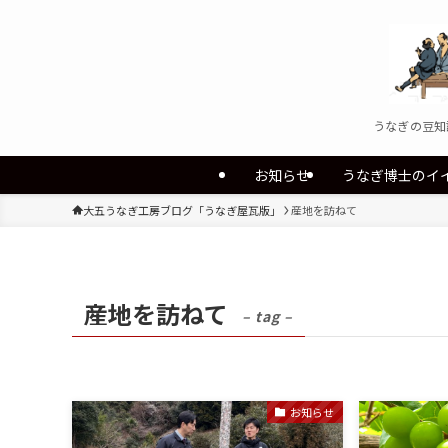
うなぎの豆知
お知らせ
うなぎ博士のイ
大五うなぎ工房ブログ「うなぎ屋瓦版」
産地を訪ねて
産地を訪ねて
– tag –
お知らせ