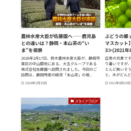
農林水産大臣が佐藤園へ——鹿児島
ぶどうの郷
との違いは？静岡・本山茶の“い
マスカット
ま”を視察
3≫(2021年
2026年2月17日、鈴木農林水産大臣が、静岡市
圧巻の光景で
葵区の中山間地にある、大五グループである
り暑いですが
株式会社佐藤園へ訪問されました。今回のご
とんど無いそ
訪問は、静岡特産の緑茶「本山茶」の栽...
と、木がどんど
2026年2月20日
2021年8月20日
スタッフブログ