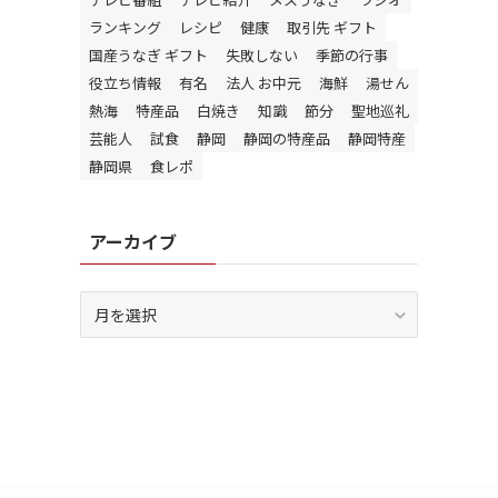
ランキング
レシピ
健康
取引先 ギフト
国産うなぎ ギフト
失敗しない
季節の行事
役立ち情報
有名
法人 お中元
海鮮
湯せん
熱海
特産品
白焼き
知識
節分
聖地巡礼
芸能人
試食
静岡
静岡の特産品
静岡特産
静岡県
食レポ
アーカイブ
ア
ー
カ
イ
ブ