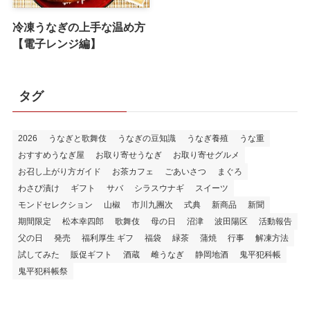
冷凍うなぎの上手な温め方
【電子レンジ編】
タグ
2026
うなぎと歌舞伎
うなぎの豆知識
うなぎ養殖
うな重
おすすめうなぎ屋
お取り寄せうなぎ
お取り寄せグルメ
お召し上がり方ガイド
お茶カフェ
ごあいさつ
まぐろ
わさび漬け
ギフト
サバ
シラスウナギ
スイーツ
モンドセレクション
山椒
市川九團次
式典
新商品
新聞
期間限定
松本幸四郎
歌舞伎
母の日
沼津
波田陽区
活動報告
父の日
発売
福利厚生 ギフ
福袋
緑茶
蒲焼
行事
解凍方法
試してみた
販促ギフト
酒蔵
雌うなぎ
静岡地酒
鬼平犯科帳
鬼平犯科帳祭