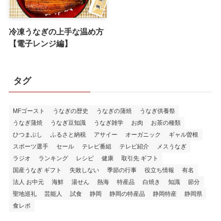
冷凍うなぎの上手な温め方
【電子レンジ編】
タグ
MFゴースト
うなぎの歴史
うなぎの蒲焼
うなぎ供養祭
うなぎ蒲焼
うなぎ豆知識
うなぎ雑学
お肉
お茶の種類
ひつまぶし
ふるさと納税
アサイー
オーガニック
ギャル曽根
スポーツ選手
セール
テレビ番組
テレビ紹介
メスうなぎ
ラジオ
ランキング
レシピ
健康
取引先 ギフト
国産うなぎ ギフト
失敗しない
季節の行事
役立ち情報
有名
法人 お中元
海鮮
湯せん
熱海
特産品
白焼き
知識
節分
聖地巡礼
芸能人
試食
静岡
静岡の特産品
静岡特産
静岡県
食レポ