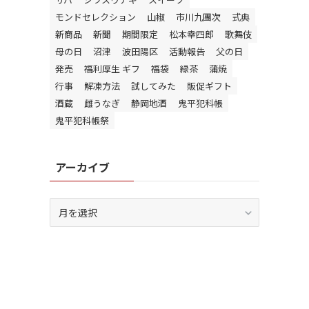
モンドセレクション
山椒
市川九團次
式典
新商品
新聞
期間限定
松本幸四郎
歌舞伎
母の日
沼津
波田陽区
活動報告
父の日
発売
福利厚生 ギフ
福袋
緑茶
蒲焼
行事
解凍方法
試してみた
販促ギフト
酒蔵
雌うなぎ
静岡地酒
鬼平犯科帳
鬼平犯科帳祭
アーカイブ
ア
ー
カ
イ
ブ