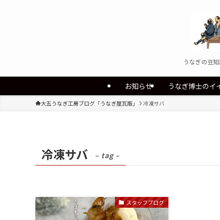
うなぎの豆知
お知らせ
うなぎ博士のイ
大五うなぎ工房ブログ「うなぎ屋瓦版」
冷凍サバ
冷凍サバ
– tag –
スタッフブログ