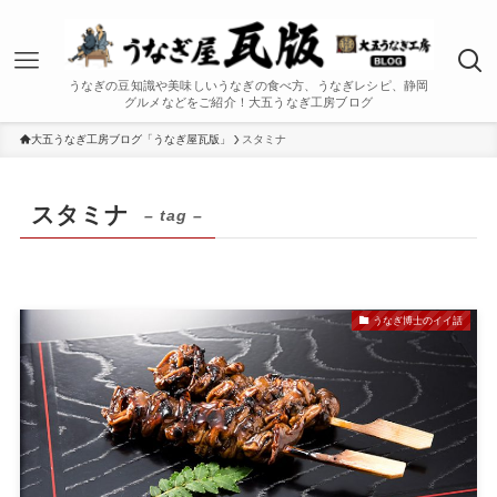
うなぎの豆知識や美味しいうなぎの食べ方、うなぎレシピ、静岡
グルメなどをご紹介！大五うなぎ工房ブログ
大五うなぎ工房ブログ「うなぎ屋瓦版」
スタミナ
スタミナ
– tag –
うなぎ博士のイイ話