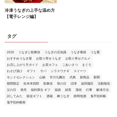
冷凍うなぎの上手な温め方
【電子レンジ編】
タグ
2026
うなぎと歌舞伎
うなぎの豆知識
うなぎ養殖
うな重
おすすめうなぎ屋
お取り寄せうなぎ
お取り寄せグルメ
お召し上がり方ガイド
お茶カフェ
ごあいさつ
まぐろ
わさび漬け
ギフト
サバ
シラスウナギ
スイーツ
モンドセレクション
山椒
市川九團次
式典
新商品
新聞
期間限定
松本幸四郎
歌舞伎
母の日
沼津
波田陽区
活動報告
父の日
発売
福利厚生 ギフ
福袋
緑茶
蒲焼
行事
解凍方法
試してみた
販促ギフト
酒蔵
雌うなぎ
静岡地酒
鬼平犯科帳
鬼平犯科帳祭