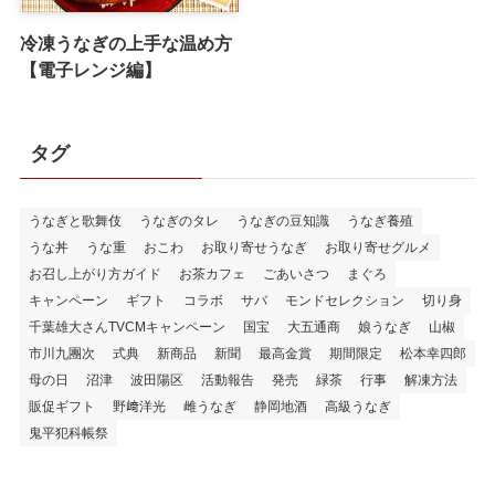
冷凍うなぎの上手な温め方
【電子レンジ編】
タグ
うなぎと歌舞伎
うなぎのタレ
うなぎの豆知識
うなぎ養殖
うな丼
うな重
おこわ
お取り寄せうなぎ
お取り寄せグルメ
お召し上がり方ガイド
お茶カフェ
ごあいさつ
まぐろ
キャンペーン
ギフト
コラボ
サバ
モンドセレクション
切り身
千葉雄大さんTVCMキャンペーン
国宝
大五通商
娘うなぎ
山椒
市川九團次
式典
新商品
新聞
最高金賞
期間限定
松本幸四郎
母の日
沼津
波田陽区
活動報告
発売
緑茶
行事
解凍方法
販促ギフト
野﨑洋光
雌うなぎ
静岡地酒
高級うなぎ
鬼平犯科帳祭