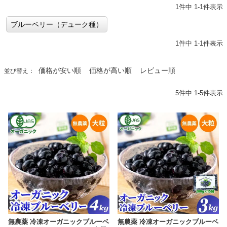
1
件中
1
-
1
件表示
ブルーベリー（デューク種）
1
件中
1
-
1
件表示
価格が安い順
価格が高い順
レビュー順
並び替え
5
件中
1
-
5
件表示
無農薬 冷凍オーガニックブルーベ
無農薬 冷凍オーガニックブルーベ