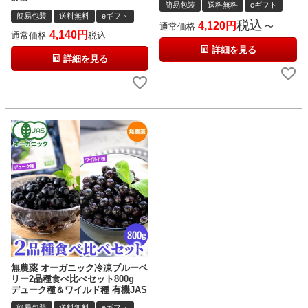
簡易包装
送料無料
eギフト
簡易包装
送料無料
eギフト
税込
4,120
通常価格
〜
4,140
通常価格
税込
詳細を見る
詳細を見る
無農薬 オーガニック冷凍ブルーベ
リー2品種食べ比べセット800g
デューク種＆ワイルド種 有機JAS
簡易包装
送料無料
eギフト