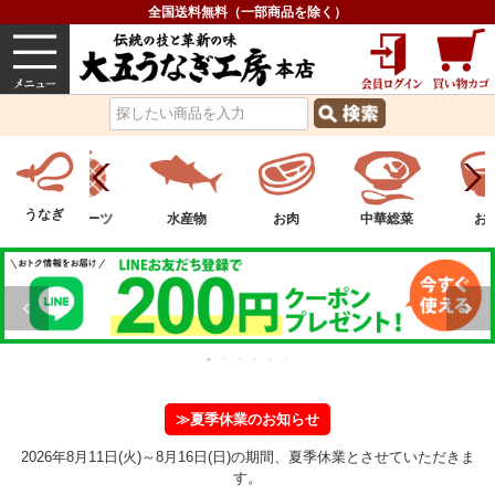
全国送料無料（一部商品を除く）
うなぎ
内祝い
価格で選ぶ
グルメ
うなぎ
ツ
フルーツ
水産物
お肉
中華総菜
お
≫夏季休業のお知らせ
2026年8月11日(火)～8月16日(日)の期間、夏季休業とさせていただきま
す。