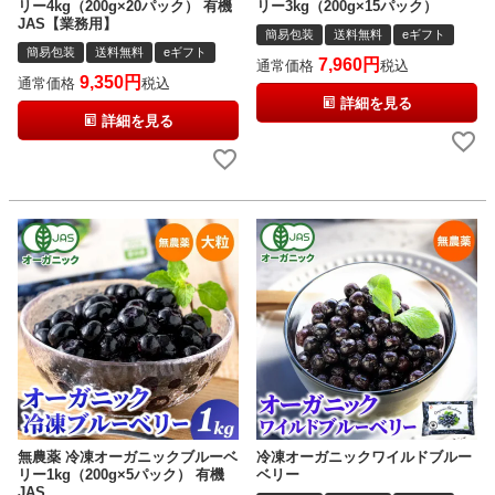
リー4kg（200g×20パック） 有機
リー3kg（200g×15パック）
JAS【業務用】
簡易包装
送料無料
eギフト
簡易包装
送料無料
eギフト
7,960
通常価格
税込
9,350
通常価格
税込
詳細を見る
詳細を見る
無農薬 冷凍オーガニックブルーベ
冷凍オーガニックワイルドブルー
リー1kg（200g×5パック） 有機
ベリー
JAS