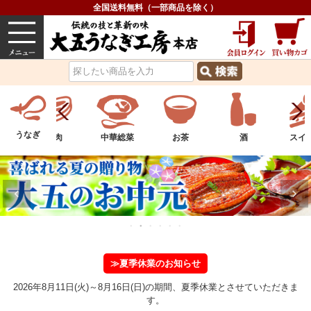
全国送料無料（一部商品を除く）
うなぎ
内祝い
価格で選ぶ
グルメ
うなぎ
物
お肉
中華総菜
お茶
酒
スイ
≫夏季休業のお知らせ
2026年8月11日(火)～8月16日(日)の期間、夏季休業とさせていただきま
す。