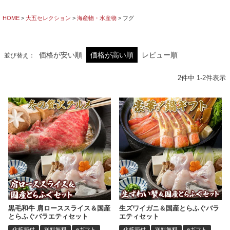
HOME
大五セレクション
海産物・水産物
フグ
価格が安い順
価格が高い順
レビュー順
並び替え
2
件中
1
-
2
件表示
黒毛和牛 肩ローススライス＆国産
生ズワイガニ＆国産とらふぐバラ
とらふぐバラエティセット
エティセット
化粧箱付
送料無料
eギフト
化粧箱付
送料無料
eギフト