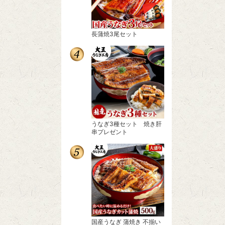
長蒲焼3尾セット
うなぎ3種セット 焼き肝
串プレゼント
国産うなぎ 蒲焼き 不揃い