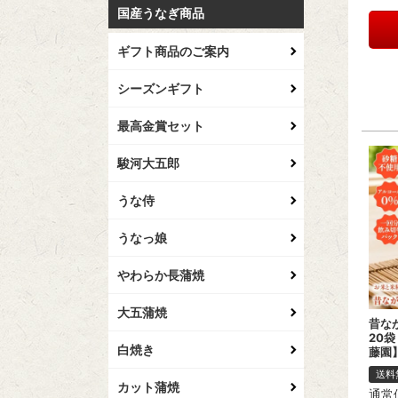
国産うなぎ商品
ギフト商品のご案内
シーズンギフト
最高金賞セット
駿河大五郎
うな侍
うなっ娘
やわらか長蒲焼
大五蒲焼
昔なが
20袋 
白焼き
藤園
送料
カット蒲焼
通常