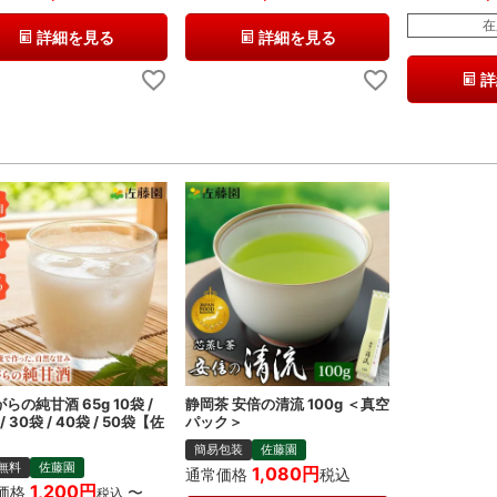
在
詳細を見る
詳細を見る
詳
らの純甘酒 65g 10袋 /
静岡茶 安倍の清流 100g ＜真空
/ 30袋 / 40袋 / 50袋【佐
パック＞
】
簡易包装
佐藤園
無料
佐藤園
1,080
通常価格
税込
1,200
価格
〜
税込