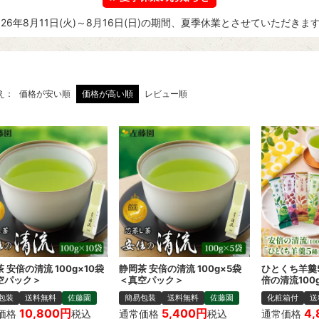
026年8月11日(火)～8月16日(日)の期間、夏季休業とさせていただきま
え
価格が安い順
価格が高い順
レビュー順
 安倍の清流 100g×10袋
静岡茶 安倍の清流 100g×5袋
ひとくち羊羹
空パック＞
＜真空パック＞
倍の清流100
包装
送料無料
佐藤園
簡易包装
送料無料
佐藤園
化粧箱付
送
10,800
5,400
4,
価格
税込
通常価格
税込
通常価格