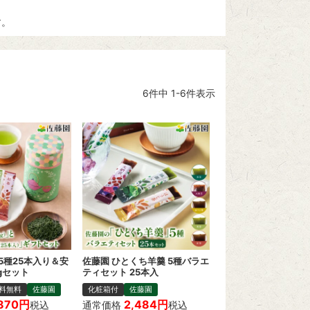
す。
6
件中
1
-
6
件表示
5種25本入り＆安
佐藤園 ひとくち羊羹 5種バラエ
gセット
ティセット 25本入
料無料
佐藤園
化粧箱付
佐藤園
870
2,484
税込
通常価格
税込