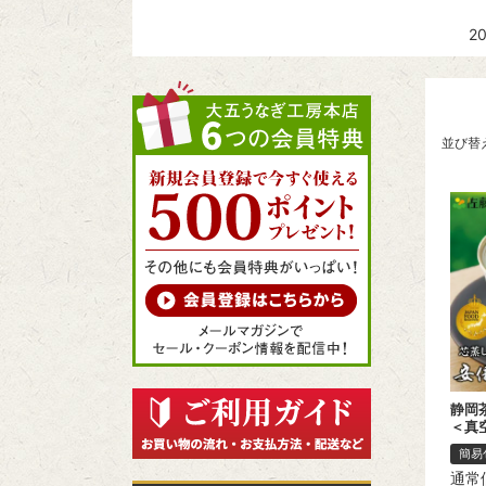
2
並び替
静岡茶
＜真
簡易
通常