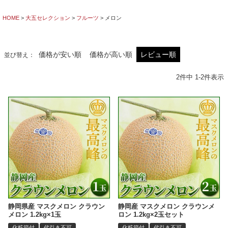
HOME
大五セレクション
フルーツ
メロン
価格が安い順
価格が高い順
レビュー順
並び替え
2
件中
1
-
2
件表示
静岡県産 マスクメロン クラウン
静岡産 マスクメロン クラウンメ
メロン 1.2kg×1玉
ロン 1.2kg×2玉セット
化粧箱付
代引き不可
化粧箱付
代引き不可