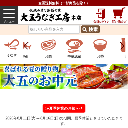
全国送料無料（一部商品を除く）
うなぎ
内祝い
価格で選ぶ
グルメ
うなぎ
ツ
水産物
お肉
中華総菜
お茶
酒
≫夏季休業のお知らせ
2026年8月11日(火)～8月16日(日)の期間、夏季休業とさせていただきま
す。