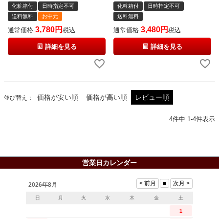
化粧箱付
日時指定不可
化粧箱付
日時指定不可
送料無料
お中元
送料無料
3,780
3,480
通常価格
税込
通常価格
税込
詳細を見る
詳細を見る
価格が安い順
価格が高い順
レビュー順
並び替え
4
件中
1
-
4
件表示
営業日カレンダー