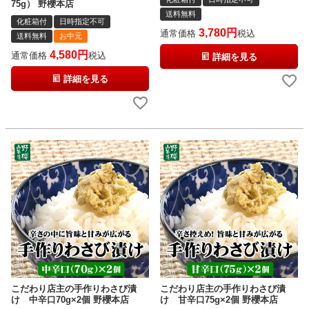
75g） 野櫻本店
送料無料
化粧箱付
日時指定不可
3,780
通常価格
税込
送料無料
お中元
4,580
通常価格
税込
詳細を見る
詳細を見る
こだわり店主の手作りわさび漬
こだわり店主の手作りわさび漬
け 中辛口70g×2個 野櫻本店
け 甘辛口75g×2個 野櫻本店