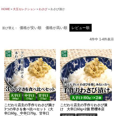
HOME
大五セレクション
わさび
わさび漬け
価格が安い順
価格が高い順
レビュー順
並び替え
4
件中
1
-
4
件表示
こだわり店主の手作りわさび漬け
こだわり店主の手作りわさび漬
3つの辛さを食べ比べセット（大
け 大辛口60g×2個 野櫻本店
辛口60g、中辛口70g、甘辛口
化粧箱付
日時指定不可