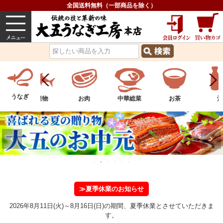
全国送料無料（一部商品を除く）
うなぎ
内祝い
価格で選ぶ
グルメ
うなぎ
ツ
水産物
お肉
中華総菜
お茶
酒
≫夏季休業のお知らせ
2026年8月11日(火)～8月16日(日)の期間、夏季休業とさせていただきま
す。